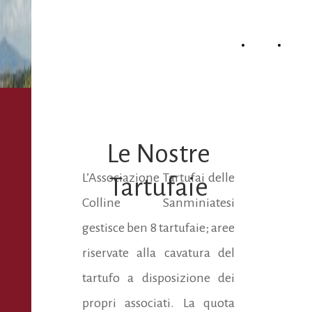
ASSOCIAZIONE
HOME
ZON
TARTUFAI DELLE
COLLINE
PAGE
GEOG
SANMINIATESI
Le Nostre
L’Associazione Tartufai delle
Tartufaie
Colline Sanminiatesi
gestisce ben 8 tartufaie; aree
riservate alla cavatura del
tartufo a disposizione dei
propri associati. La quota